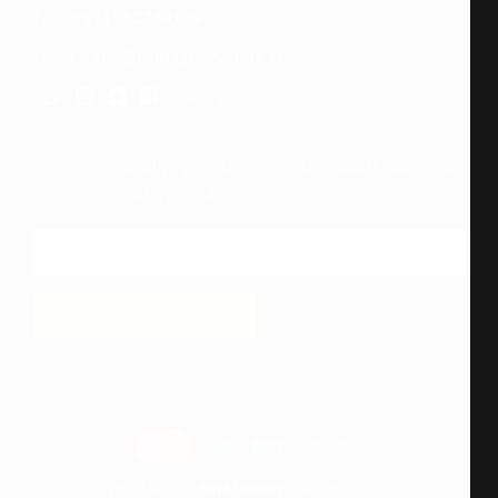
Fax :
+971552254109
Email : :
info@binkhumerystore.com
Follow us:
اشترك معنا للحصول على أحدث العروض ، والمنتجات
الجديدة والمزيد ...
ارسل
Copyright © 2020
Bin Khumery
. All rights reserved