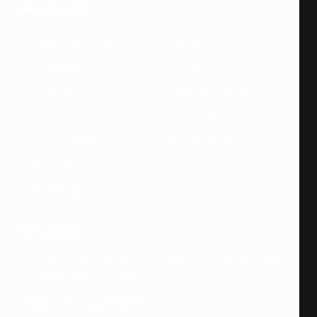
القائمة السريعة
من نحن
مدواخ إصدار محدود
اتصل بنا
اكسسوارات
سياسة الخصوصية
ملحقات السيجار
الشروط والأحكام
ورق اللف روو
سياسة الإرجاع
Warm Dokha
Cold Dokha
Hot Dokha
للتواصل معنا
مبنى الميناء - جانب فندق كابيتال - طريق الميناء - دبي،
الإمارات العربية المتحدة
Phone :
+971552254109