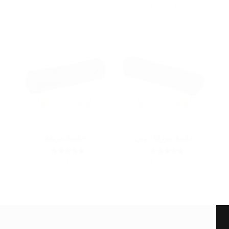
AED
40.00
AED
20.00
حقيبة مورابا - بني
حقيبة مربعة
5
5
AED
10.00
AED
10.00
showing 1-24 of 24 results