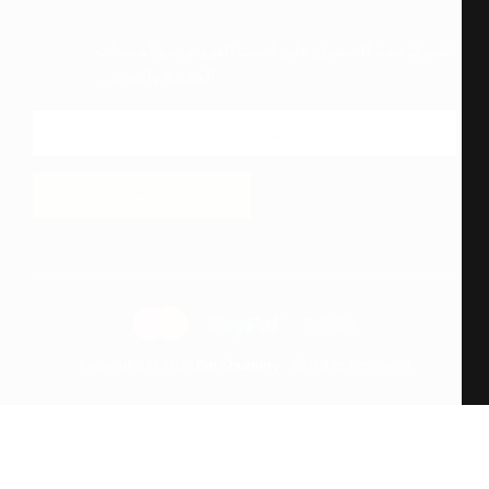
اشترك معنا للحصول على أحدث العروض ، والمنتجات
الجديدة والمزيد ...
ارسل
Copyright © 2020
Bin Khumery
. All rights reserved