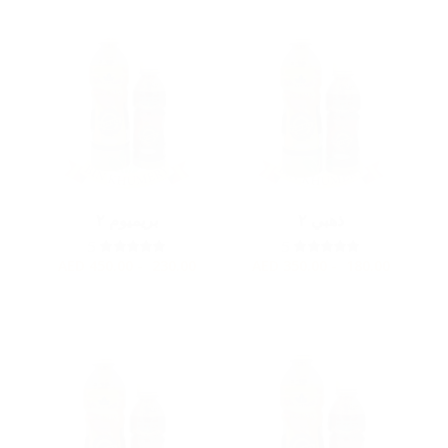
ذهبي ٢
بريميوم ٢
5
5
AED
230.00 - 450.00
AED
180.00 - 350.00