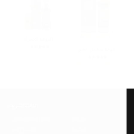
الدوخة الحمراء
5
دوخة سبايدر- ذهبي
AED
51.00 - 497.00
5
AED
65.00 - 975.00
showing 1-46 of 46 results
القائمة السريعة
من نحن
مدواخ إصدار محدود
اتصل بنا
اكسسوارات