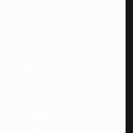
سياسة الخصوصية
ملحقات السيجار
الشروط والأحكام
ورق اللف روو
سياسة الإرجاع
Warm Dokha
Cold Dokha
Hot Dokha
للتواصل معنا
مبنى الميناء - جانب فندق كابيتال - طريق الميناء - دبي،
الإمارات العربية المتحدة
Phone :
+971552254109
Fax :
+971552254109
Email : :
info@binkhumerystore.com
Follow us: